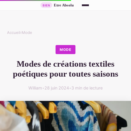
Accueil
›
Mode
MODE
Modes de créations textiles
poétiques pour toutes saisons
William
•
28 juin 2024
•
3 min de lecture